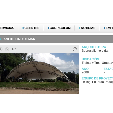
ERVICIOS
CLIENTES
CURRICULUM
NOTICIAS
EMP
ANFITEATRO OLIMAR
ARQUITECTURA.
1/2
Sobresaliente Ltda.
UBICACIÓN.
Treinta y Tres, Urugua
AÑO.
ESTA
2008
-
EQUIPO DE PROYEC
Dr. Ing. Eduardo Pedo