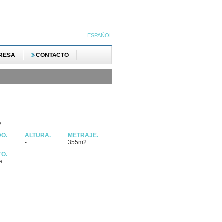
ESPAÑOL
RESA
CONTACTO
y
DO.
ALTURA.
METRAJE.
-
355m2
TO.
ja