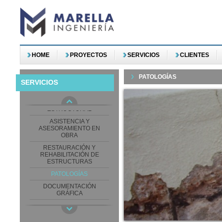
HOME
PROYECTOS
SERVICIOS
CLIENTES
PATOLOGÍAS
SERVICIOS
DISEÑO Y CÁLCULO
ESTRUCTURAL
ASISTENCIA Y
ASESORAMIENTO EN
OBRA
RESTAURACIÓN Y
REHABILITACIÓN DE
ESTRUCTURAS
PATOLOGÍAS
DOCUMENTACIÓN
GRÁFICA