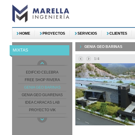
HOME
PROYECTOS
SERVICIOS
CLIENTES
GENIA GEO BARINAS
MIXTAS
1/4
EDIFCIO CELEBRA
FREE SHOP RIVERA
GENIA GEO BARINAS
GENIA GEO GUARENAS
IDEA CARACAS LAB
PROYECTO VIK