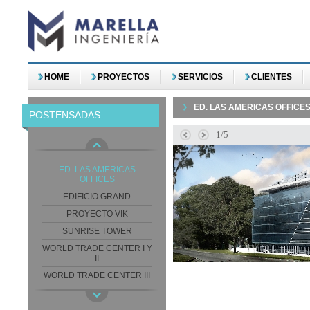
HOME
PROYECTOS
SERVICIOS
CLIENTES
ED. LAS AMERICAS OFFICE
POSTENSADAS
1/5
BELLAGIO TOWER
ED. LAS AMERICAS
OFFICES
EDIFICIO GRAND
PROYECTO VIK
SUNRISE TOWER
WORLD TRADE CENTER I Y
II
WORLD TRADE CENTER III
WTC I-II-III