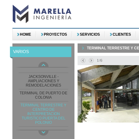
HOME
PROYECTOS
SERVICIOS
CLIENTES
AMPLIACION SANATORIO
AMERICANO
TERMINAL TERRESTRE Y CE
VARIOS
FREE SHOP RIVERA
IMM INTERCAMBIADOR DE
1/6
TRANSPORTE URBANO
BELLONI
JACKSONVILLE -
AMPLIACIONES Y
REMODELACIONES
TERMINAL DE PUERTO DE
COLONIA
TERMINAL TERRESTRE Y
CENTRO DE
INTERPRETACION
TURISTICO PUERTA DEL
POLONIO