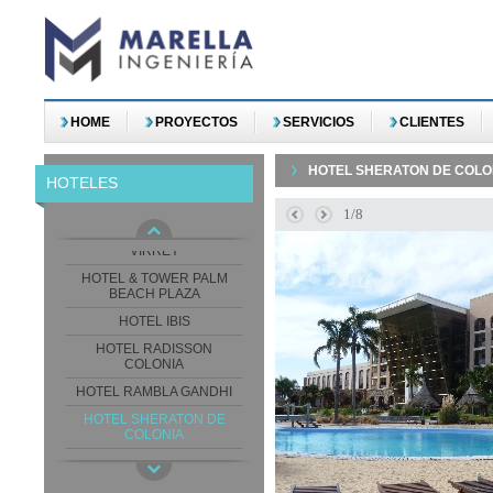
HOME
PROYECTOS
SERVICIOS
CLIENTES
AFTER HOTEL
HOTEL SHERATON DE COLO
HOTELES
APART HOTEL
RECONQUISTA
1/8
EDIFICIO ALTOS DEL
VIRREY
HOTEL & TOWER PALM
BEACH PLAZA
HOTEL IBIS
HOTEL RADISSON
COLONIA
HOTEL RAMBLA GANDHI
HOTEL SHERATON DE
COLONIA