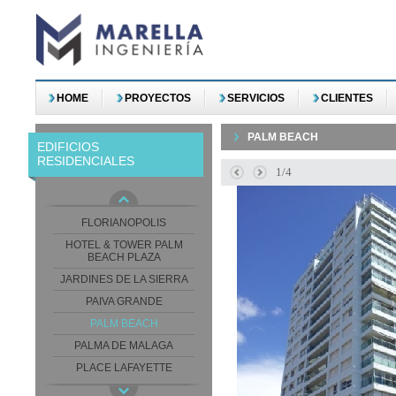
EDIFICIO ALTOS DEL
VIRREY
EDIFICIO AZUL
EDIFICIO COLONIA
EDIFICIO DIAGONAL - PLAN
HOME
PROYECTOS
SERVICIOS
CLIENTES
FENIX
EDIFICIO GRAND
PALM BEACH
EDIFICIO PUERTO
EDIFICIOS
NAUTILUS
RESIDENCIALES
1/4
EDIFICIO RIVERA Y LIDO
EDIFICIO SIGLO XXI
FLORIANOPOLIS
HOTEL & TOWER PALM
BEACH PLAZA
JARDINES DE LA SIERRA
PAIVA GRANDE
PALM BEACH
PALMA DE MALAGA
PLACE LAFAYETTE
RONCHAMP