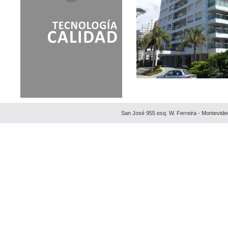
SEA AND FOREST TOWER
SEA PORT DESIGN
SUMMER TOWER
SUNRISE TOWER
TEE TOWER
TORRES DEL NUEVO
MUNDO
TORRES DEL PUERTO
WATERFRONT
San José 955 esq. W. Ferreira - Montevide