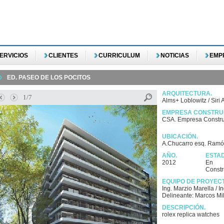
ERVICIOS
CLIENTES
CURRICULUM
NOTICIAS
EMP
ED. PASEO DE LOS POCITOS
ARQUITECTURA.
1/7
Alms+ Loblowitz / Siri 
EMPRESA CONSTRU
CSA. Empresa Constru
UBICACIÓN.
A.Chucarro esq. Ramón
AÑO.
ESTA
2012
En
Constr
EQUIPO DE PROYEC
Ing. Marzio Marella / I
Delineante: Marcos Mil
DESCRIPCIÓN.
rolex replica watches