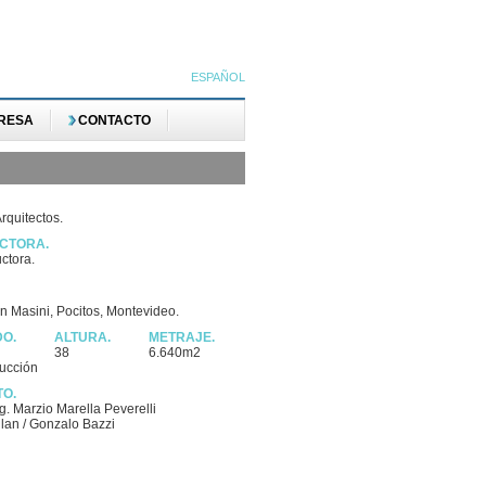
ESPAÑOL
RESA
CONTACTO
Arquitectos.
CTORA.
ctora.
 Masini, Pocitos, Montevideo.
DO.
ALTURA.
METRAJE.
38
6.640m2
ucción
TO.
ng. Marzio Marella Peverelli
lan / Gonzalo Bazzi