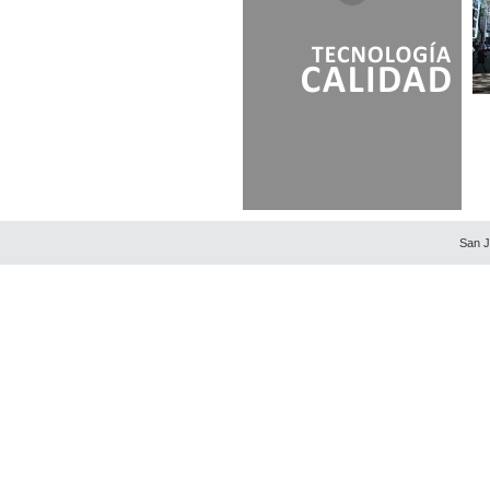
EDIFICIO DIAGONAL - PLAN
FENIX
EDIFICIO GRAND
EDIFICIO PUERTO
NAUTILUS
EDIFICIO RIVERA Y LIDO
EDIFICIO SIGLO XXI
FLORIANOPOLIS
HOTEL & TOWER PALM
BEACH PLAZA
JARDINES DE LA SIERRA
San J
PAIVA GRANDE
PALM BEACH
PALMA DE MALAGA
PLACE LAFAYETTE
RONCHAMP
SEA AND FOREST TOWER
SEA PORT DESIGN
SUMMER TOWER
SUNRISE TOWER