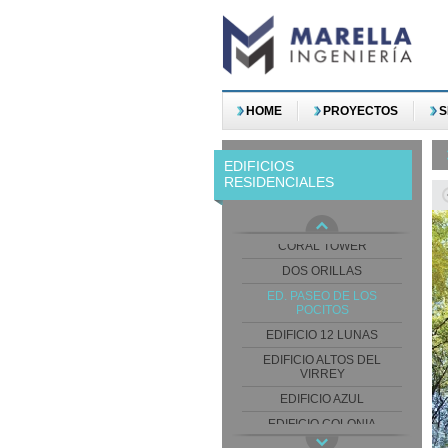
ARGENTA TOWER
ARTOWER
HOME
PROYECTOS
S
BELLAGIO TOWER
BLUE SKY I
EDIFICIOS
RESIDENCIALES
CASINO TOWER
COMPLEJO PARQUE
SABATO
CORAL TOWER
DOS ORILLAS
ED. PASEO DE LOS
POCITOS
EDIFICIO 12 LUNAS
EDIFICIO ALTOS DEL
VIRREY
EDIFICIO AZUL
EDIFICIO COLONIA